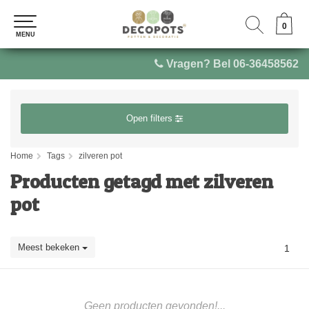
0
0
MENU
MENU
Vragen? Bel 06-36458562
Open filters
Home
Tags
zilveren pot
Producten getagd met zilveren
pot
Meest bekeken
1
Geen producten gevonden!...