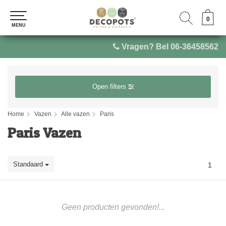
0
0
MENU
MENU
Vragen? Bel 06-36458562
Open filters
Home
Vazen
Alle vazen
Paris
Paris Vazen
Standaard
1
Geen producten gevonden!...