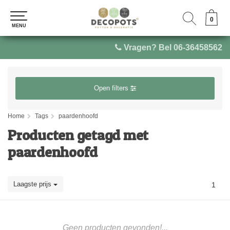
0
0
MENU
MENU
Vragen? Bel 06-36458562
Open filters
Home
Tags
paardenhoofd
Producten getagd met
paardenhoofd
Laagste prijs
1
Geen producten gevonden!...