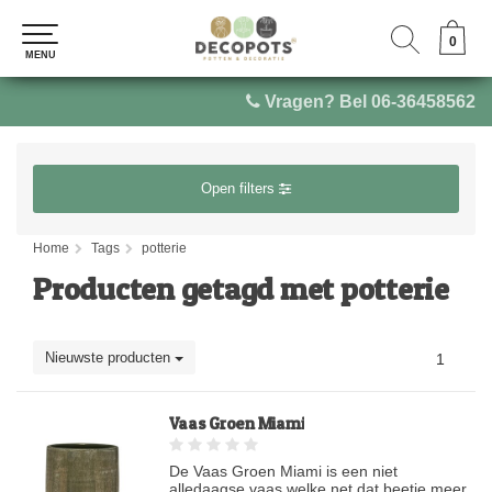
0
0
MENU
MENU
Vragen? Bel 06-36458562
Open filters
Home
Tags
potterie
Producten getagd met potterie
Nieuwste producten
1
Vaas Groen Miami
De Vaas Groen Miami is een niet
alledaagse vaas welke net dat beetje meer