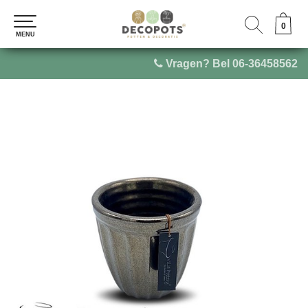
0
0
MENU
MENU
Vragen? Bel 06-36458562