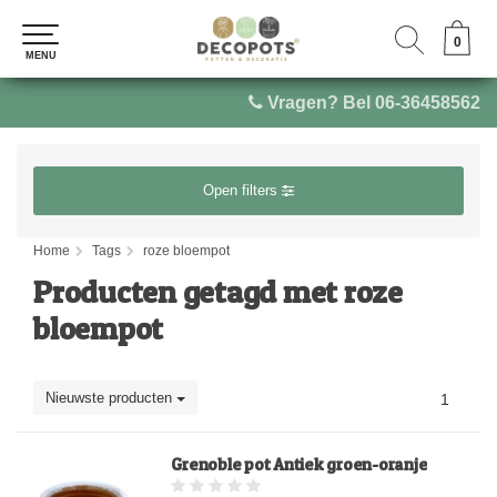
0
0
MENU
MENU
Vragen? Bel 06-36458562
Open filters
Home
Tags
roze bloempot
Producten getagd met roze
bloempot
Nieuwste producten
1
Grenoble pot Antiek groen-oranje