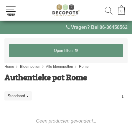
0
0
MENU
MENU
Vragen? Bel 06-36458562
Open filters
Home
Bloempotten
Alle bloempotten
Rome
Authentieke pot Rome
Standaard
1
Geen producten gevonden!...