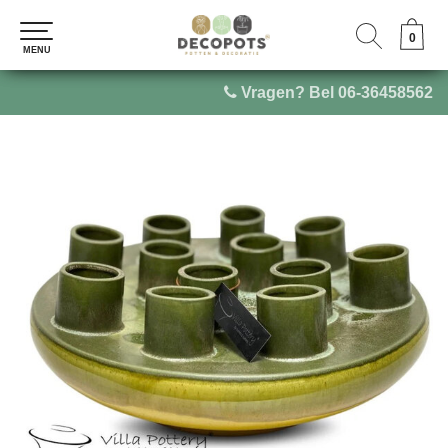
0
0
MENU
MENU
Vragen? Bel 06-36458562