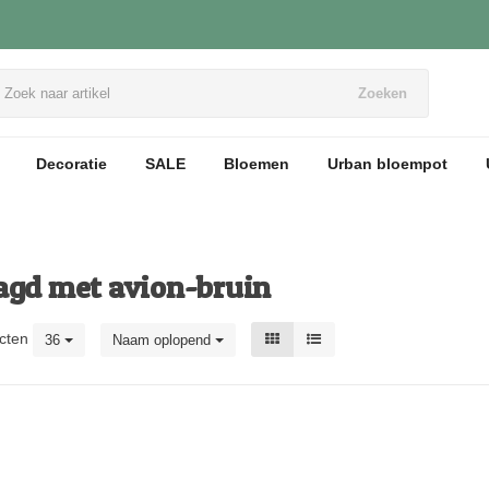
Zoeken
Decoratie
SALE
Bloemen
Urban bloempot
agd met avion-bruin
cten
36
Naam oplopend