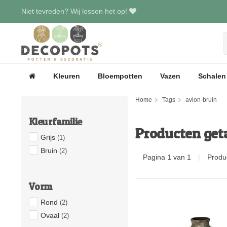
Niet tevreden? Wij lossen het op!
Kleuren
Bloempotten
Vazen
Schalen
Home
Tags
avion-bruin
Kleurfamilie
Producten get
Grijs
(1)
Bruin
(2)
Pagina 1 van 1
|
Produ
Vorm
Rond
(2)
Ovaal
(2)