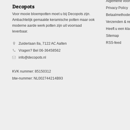
Algemene voo
Decopots
Privacy Policy
Voor mooie bloempotten moet u bij Decopots zijn.
Betaalmethod
Ambachtelijk gemaakte keramische potten maar ook
Verzenden & re
moderne aarde werk potten zijn uit voorraad
Heeft u een kla
leverbaar.
Sitemap
RSS-feed
Zuiderlaan 8a, 7122 AC Aalten
Vragen? Bel 06-36458562
info@decopots.nl
KVK nummer: 85150312
btw-nummer: NL002744214B93