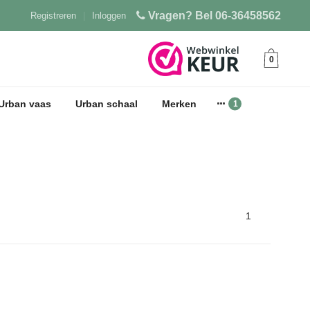
Vragen? Bel 06-36458562
Registreren
|
Inloggen
0
Urban vaas
Urban schaal
Merken
1