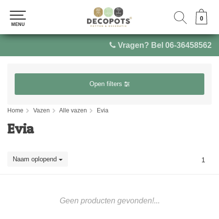
0
0
MENU
MENU
Vragen? Bel 06-36458562
Open filters
Home
Vazen
Alle vazen
Evia
Evia
Naam oplopend
1
Geen producten gevonden!...