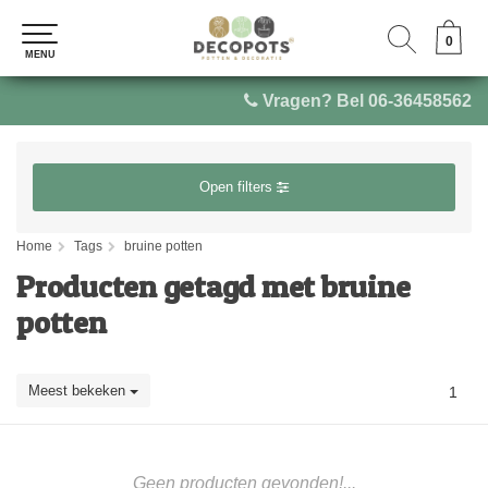
0
0
MENU
MENU
Vragen? Bel 06-36458562
Open filters
Home
Tags
bruine potten
Producten getagd met bruine
potten
Meest bekeken
1
Geen producten gevonden!...