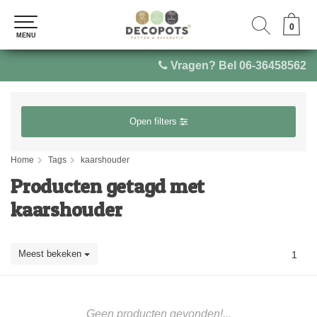
0
0
MENU
MENU
Vragen? Bel 06-36458562
Open filters
Home
Tags
kaarshouder
Producten getagd met
kaarshouder
Meest bekeken
1
Geen producten gevonden!...