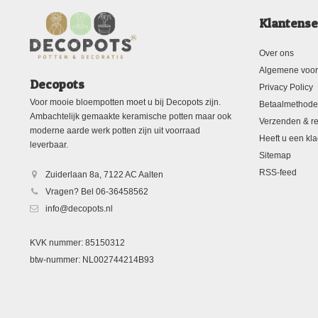
Klantense
Over ons
Algemene voo
Decopots
Privacy Policy
Voor mooie bloempotten moet u bij Decopots zijn.
Betaalmethod
Ambachtelijk gemaakte keramische potten maar ook
Verzenden & re
moderne aarde werk potten zijn uit voorraad
Heeft u een kla
leverbaar.
Sitemap
RSS-feed
Zuiderlaan 8a, 7122 AC Aalten
Vragen? Bel 06-36458562
info@decopots.nl
KVK nummer: 85150312
btw-nummer: NL002744214B93