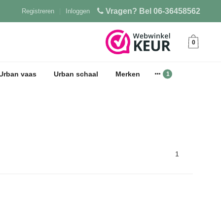
Vragen? Bel 06-36458562
Registreren
|
Inloggen
0
Urban vaas
Urban schaal
Merken
1