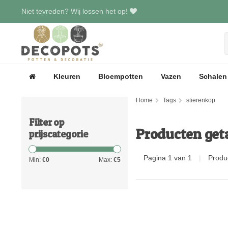
Niet tevreden? Wij lossen het op!
Kleuren
Bloempotten
Vazen
Schalen
Home
Tags
stierenkop
Filter op
Producten get
prijscategorie
Pagina 1 van 1
|
Produ
Min:
€
0
Max:
€
5