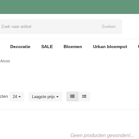
Zoeken
Decoratie
SALE
Bloemen
Urban bloempot
Arcos
cten
24
Laagste prijs
Geen producten gevonden!...