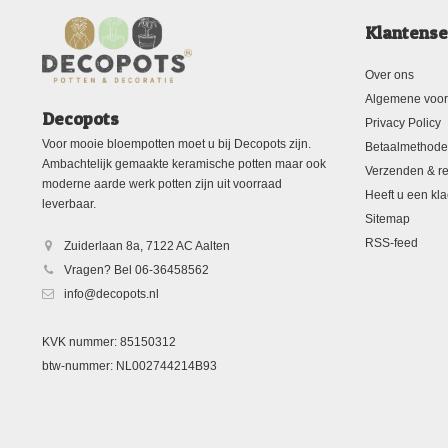
Klantense
Over ons
Algemene voo
Decopots
Privacy Policy
Voor mooie bloempotten moet u bij Decopots zijn.
Betaalmethod
Ambachtelijk gemaakte keramische potten maar ook
Verzenden & re
moderne aarde werk potten zijn uit voorraad
Heeft u een kla
leverbaar.
Sitemap
RSS-feed
Zuiderlaan 8a, 7122 AC Aalten
Vragen? Bel 06-36458562
info@decopots.nl
KVK nummer: 85150312
btw-nummer: NL002744214B93