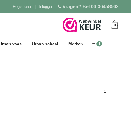
Vragen? Bel 06-36458562
Registreren
|
Inloggen
0
Urban vaas
Urban schaal
Merken
1