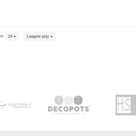
en
24
Laagste prijs