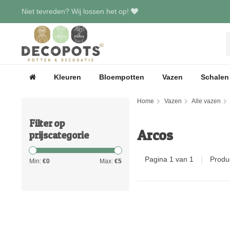
Niet tevreden? Wij lossen het op!
Kleuren
Bloempotten
Vazen
Schalen
Home
Vazen
Alle vazen
Filter op
Arcos
prijscategorie
Pagina 1 van 1
|
Produ
Min:
€
0
Max:
€
5