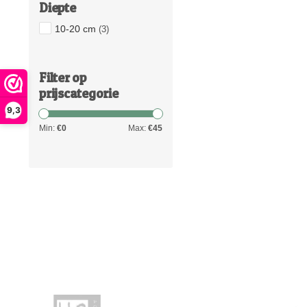
Diepte
10-20 cm
(3)
Filter op
prijscategorie
9,3
Min:
€
0
Max:
€
45