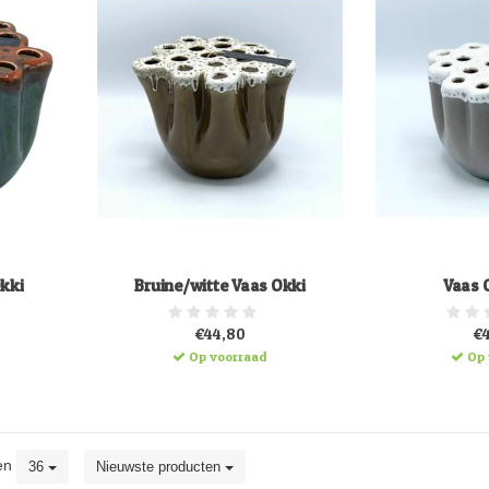
kki
Bruine/witte Vaas Okki
Vaas O
€44,80
€
Op voorraad
Op 
en
36
Nieuwste producten