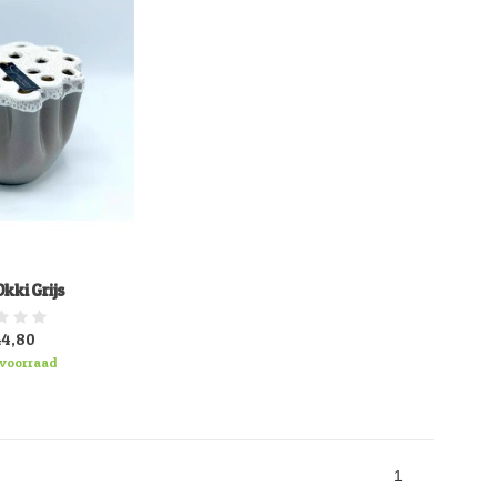
kki Grijs
44,80
voorraad
1