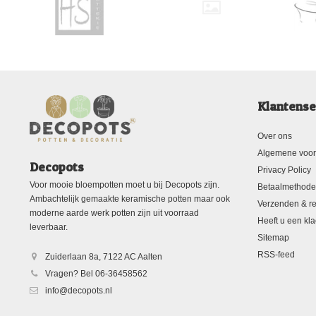
Klantense
Over ons
Algemene voo
Decopots
Privacy Policy
Voor mooie bloempotten moet u bij Decopots zijn.
Betaalmethod
Ambachtelijk gemaakte keramische potten maar ook
Verzenden & re
moderne aarde werk potten zijn uit voorraad
Heeft u een kla
leverbaar.
Sitemap
RSS-feed
Zuiderlaan 8a, 7122 AC Aalten
Vragen? Bel 06-36458562
info@decopots.nl