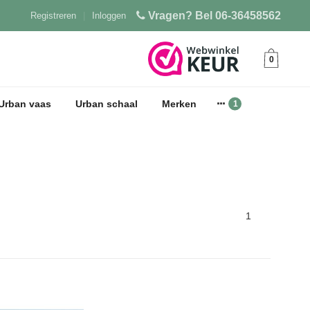
Vragen? Bel 06-36458562
Registreren
|
Inloggen
0
Urban vaas
Urban schaal
Merken
1