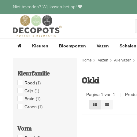
Niet tevreden? Wij lossen het op!
Kleuren
Bloempotten
Vazen
Schalen
Home
Vazen
Alle vazen
Kleurfamilie
Okki
Rood
(1)
Grijs
(1)
Pagina 1 van 1
|
Produ
Bruin
(1)
Groen
(1)
Vorm