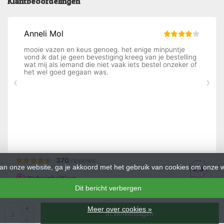
Klantbeoordelingen
an onze website, ga je akkoord met het gebruik van cookies om onze w
Dit bericht verbergen
+
Meer over cookies »
In winkelwagen
© Copyright 2026 Decopots - Theme by
Frontlabel
- Powered by
Lightspeed
-