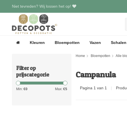
Niet tevreden? Wij lossen het op!
Kleuren
Bloempotten
Vazen
Schalen
Home
Bloempotten
Alle b
Filter op
Campanula
prijscategorie
Pagina 1 van 1
|
Produ
Min:
€
0
Max:
€
5