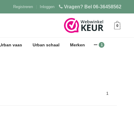
Vragen? Bel 06-36458562
Registreren
|
Inloggen
0
Urban vaas
Urban schaal
Merken
1