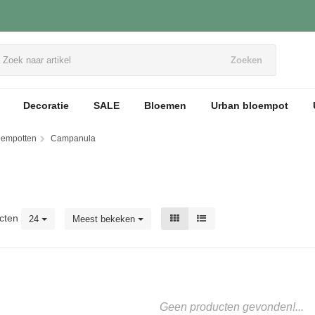
Zoeken
Decoratie
SALE
Bloemen
Urban bloempot
loempotten
Campanula
cten
24
Meest bekeken
Geen producten gevonden!...