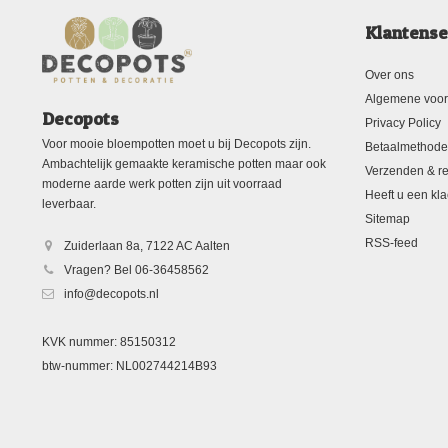
Klantense
Over ons
Algemene voo
Decopots
Privacy Policy
Voor mooie bloempotten moet u bij Decopots zijn.
Betaalmethod
Ambachtelijk gemaakte keramische potten maar ook
Verzenden & re
moderne aarde werk potten zijn uit voorraad
Heeft u een kla
leverbaar.
Sitemap
RSS-feed
Zuiderlaan 8a, 7122 AC Aalten
Vragen? Bel 06-36458562
info@decopots.nl
KVK nummer: 85150312
btw-nummer: NL002744214B93