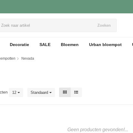
Zoeken
Decoratie
SALE
Bloemen
Urban bloempot
loempotten
Nevada
cten
12
Standaard
Geen producten gevonden!...