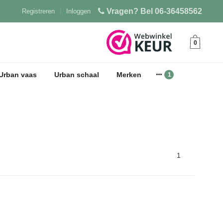
Vragen? Bel 06-36458562
Registreren
|
Inloggen
0
Urban vaas
Urban schaal
Merken
1