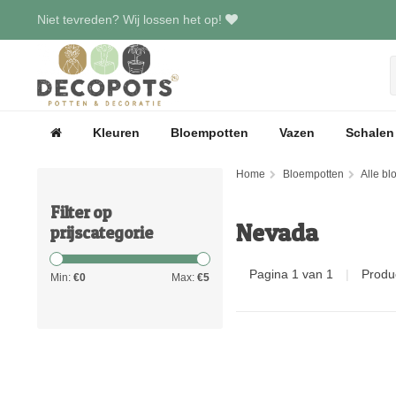
Niet tevreden? Wij lossen het op!
Kleuren
Bloempotten
Vazen
Schalen
Home
Bloempotten
Alle b
Filter op
Nevada
prijscategorie
Pagina 1 van 1
|
Produ
Min:
€
0
Max:
€
5