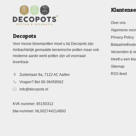
Klantense
Over ons
Algemene voo
Decopots
Privacy Policy
Voor mooie bloempotten moet u bij Decopots zijn.
Betaalmethod
Ambachtelijk gemaakte keramische potten maar ook
Verzenden & re
moderne aarde werk potten zijn uit voorraad
Heeft u een kla
leverbaar.
Sitemap
RSS-feed
Zuiderlaan 8a, 7122 AC Aalten
Vragen? Bel 06-36458562
info@decopots.nl
KVK nummer: 85150312
btw-nummer: NL002744214B93