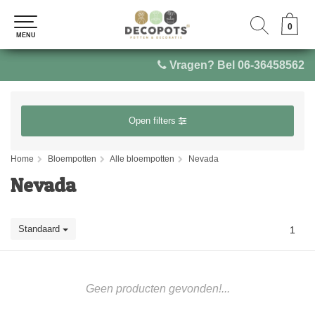
0
0
MENU
MENU
Vragen? Bel 06-36458562
Open filters
Home
Bloempotten
Alle bloempotten
Nevada
Nevada
Standaard
1
Geen producten gevonden!...