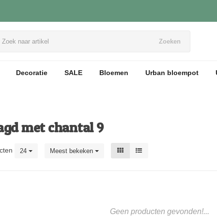
Zoeken
Decoratie
SALE
Bloemen
Urban bloempot
agd met chantal 9
cten
24
Meest bekeken
Geen producten gevonden!...