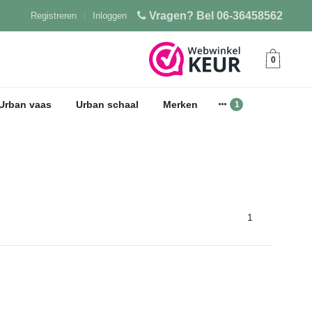
Vragen? Bel 06-36458562
Registreren
|
Inloggen
0
Urban vaas
Urban schaal
Merken
1