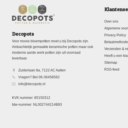
Klantense
Over ons
Algemene voo
Decopots
Privacy Policy
Voor mooie bloempotten moet u bij Decopots zijn.
Betaalmethod
Ambachtelijk gemaakte keramische potten maar ook
Verzenden & re
moderne aarde werk potten zijn uit voorraad
Heeft u een kla
leverbaar.
Sitemap
RSS-feed
Zuiderlaan 8a, 7122 AC Aalten
Vragen? Bel 06-36458562
info@decopots.nl
KVK nummer: 85150312
btw-nummer: NL002744214B93