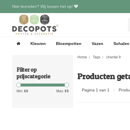
Niet tevreden? Wij lossen het op!
Kleuren
Bloempotten
Vazen
Schalen
Home
Tags
chantal 9
Filter op
Producten get
prijscategorie
Pagina 1 van 1
|
Produ
Min:
€
0
Max:
€
5