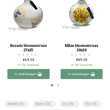
Rosario bloemenvaas
Milou bloemenvaas
27x25
20x20
€69,50
€49,50
Op voorraad
Op voorraad
In winkelwagen
In winkelwagen
Babette
(9)
bloem
(10)
pot
(24)
roze
(4)