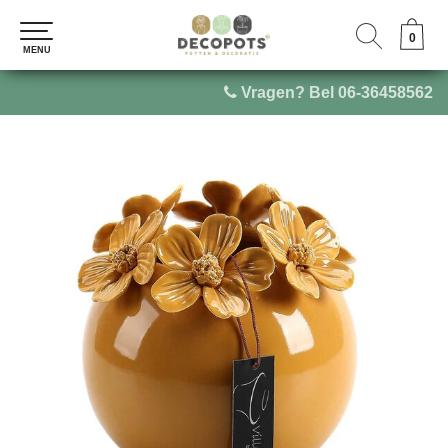
0
0
MENU
MENU
Vragen? Bel 06-36458562