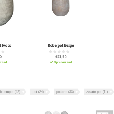
 Ivoor
Kobe pot Beige
0
€27,50
rraad
Op voorraad
bloempot
(42)
pot
(24)
potterie
(33)
zwarte pot
(11)