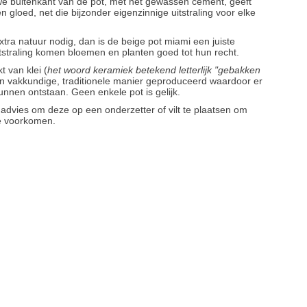
uwe buitenkant van de pot, met het gewassen cement, geeft
n gloed, net die bijzonder eigenzinnige uitstraling voor elke
extra natuur nodig, dan is de beige pot miami een juiste
uitstraling komen bloemen en planten goed tot hun recht.
 van klei (
het woord keramiek betekend letterlijk "gebakken
n vakkundige, traditionele manier geproduceerd waardoor er
unnen ontstaan. Geen enkele pot is gelijk.
t advies om deze op een onderzetter of vilt te plaatsen om
te voorkomen.