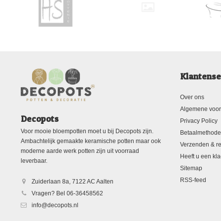
Klantense
Over ons
Algemene voo
Decopots
Privacy Policy
Voor mooie bloempotten moet u bij Decopots zijn.
Betaalmethod
Ambachtelijk gemaakte keramische potten maar ook
Verzenden & re
moderne aarde werk potten zijn uit voorraad
Heeft u een kla
leverbaar.
Sitemap
RSS-feed
Zuiderlaan 8a, 7122 AC Aalten
Vragen? Bel 06-36458562
info@decopots.nl