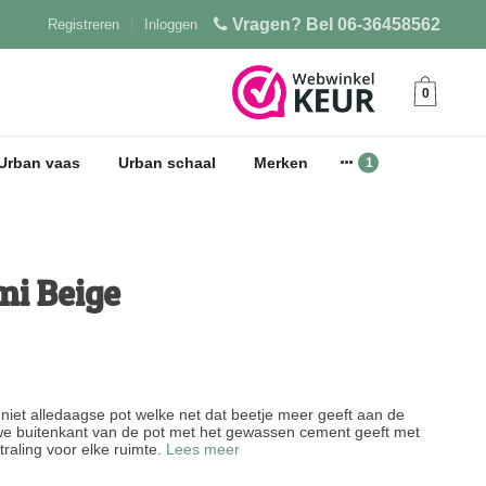
Vragen? Bel 06-36458562
Registreren
|
Inloggen
0
Urban vaas
Urban schaal
Merken
i Beige
niet alledaagse pot welke net dat beetje meer geeft aan de
uwe buitenkant van de pot met het gewassen cement geeft met
traling voor elke ruimte.
Lees meer