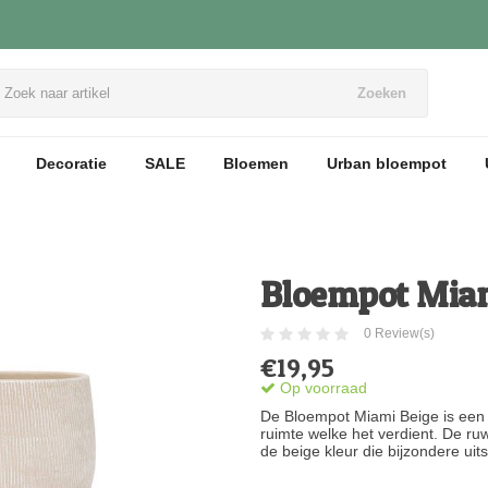
Zoeken
Decoratie
SALE
Bloemen
Urban bloempot
Bloempot Miam
0 Review(s)
€19,95
Op voorraad
De Bloempot Miami Beige is een 
ruimte welke het verdient. De r
de beige kleur die bijzondere uits