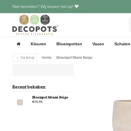
Niet tevreden? Wij lossen het op!
Kleuren
Bloempotten
Vazen
Schalen
Ga terug
Home
Bloempot Miami Beige
Recent bekeken
Bloempot Miami Beige
€19,95