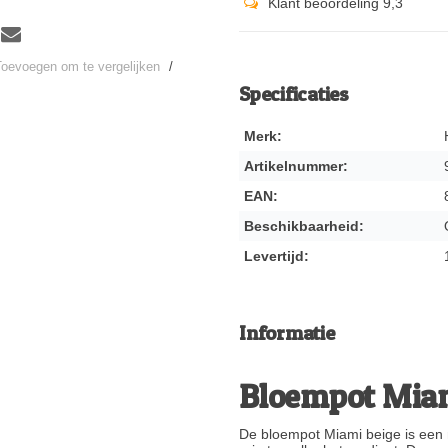
Klant beoordeling 9,3
Toevoegen om te vergelijken
/
Specificaties
Merk:
Artikelnummer:
EAN:
Beschikbaarheid:
Levertijd:
Informatie
Bloempot Miam
De bloempot Miami beige is een n