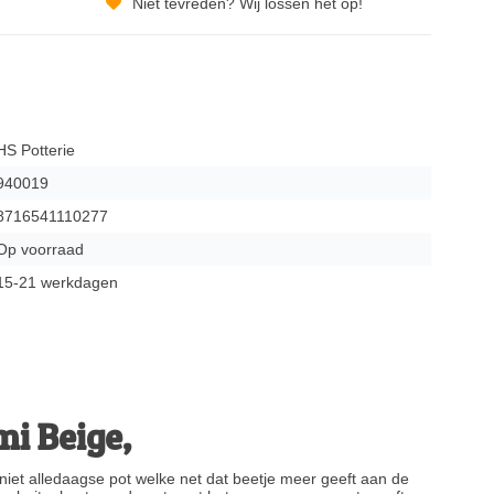
Niet tevreden? Wij lossen het op!
HS Potterie
940019
8716541110277
Op voorraad
15-21 werkdagen
i Beige,
iet alledaagse pot welke net dat beetje meer geeft aan de