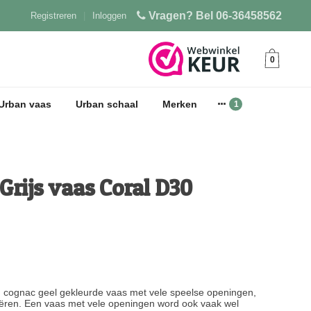
Vragen? Bel 06-36458562
Registreren
|
Inloggen
0
Urban vaas
Urban schaal
Merken
rijs vaas Coral D30
rn cognac geel gekleurde vaas met vele speelse openingen,
reëren. Een vaas met vele openingen word ook vaak wel