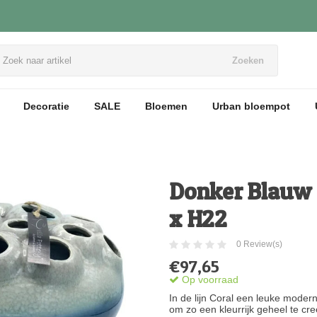
Zoeken
Decoratie
SALE
Bloemen
Urban bloempot
Donker Blauw G
x H22
0 Review(s)
€97,65
Op voorraad
In de lijn Coral een leuke mode
om zo een kleurrijk geheel te c