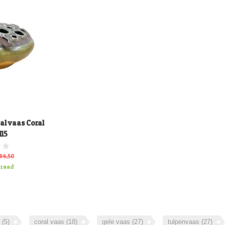
al vaas Coral
H15
84,50
rraad
s
(5)
coral vaas
(18)
gele vaas
(27)
tulpenvaas
(27)