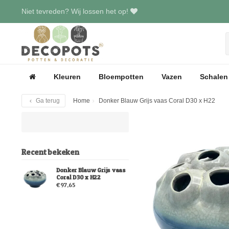
Niet tevreden? Wij lossen het op!
Kleuren
Bloempotten
Vazen
Schalen
Ga terug
Home
Donker Blauw Grijs vaas Coral D30 x H22
Recent bekeken
Donker Blauw Grijs vaas
Coral D30 x H22
€97,65