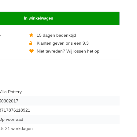
In winkelwagen
-
15 dagen bedenktijd
Klanten geven ons een 9,3
Niet tevreden? Wij lossen het op!
Villa Pottery
50302017
8717876118921
Op voorraad
15-21 werkdagen