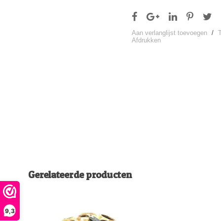
Aan verlanglijst toevoegen
/
Afdrukken
Gerelateerde producten
9,3