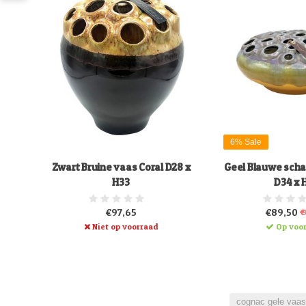
6% Sale
Zwart Bruine vaas Coral D28 x
Geel Blauwe scha
H33
D34 x 
€97,65
€89,50
€
Niet op voorraad
Op voo
cognac gele vaa