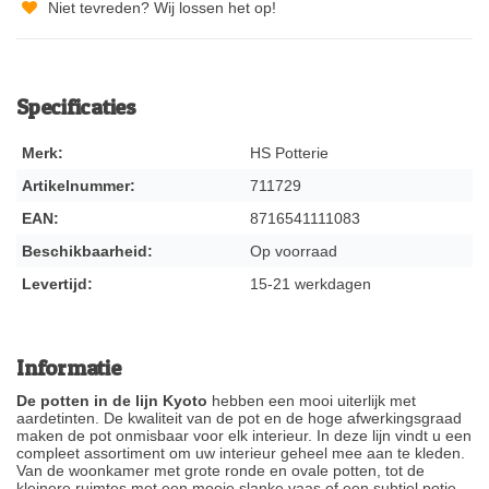
Niet tevreden? Wij lossen het op!
Specificaties
Merk:
HS Potterie
Artikelnummer:
711729
EAN:
8716541111083
Beschikbaarheid:
Op voorraad
Levertijd:
15-21 werkdagen
Informatie
De potten in de lijn Kyoto
hebben een mooi uiterlijk met
aardetinten. De kwaliteit van de pot en de hoge afwerkingsgraad
maken de pot onmisbaar voor elk interieur. In deze lijn vindt u een
compleet assortiment om uw interieur geheel mee aan te kleden.
Van de woonkamer met grote ronde en ovale potten, tot de
kleinere ruimtes met een mooie slanke vaas of een subtiel potje.