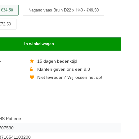
 €34,50
Nagano vaas Bruin D22 x H40 - €49,50
€72,50
In winkelwagen
-
15 dagen bedenktijd
Klanten geven ons een 9,3
Niet tevreden? Wij lossen het op!
HS Potterie
707530
8716541103200