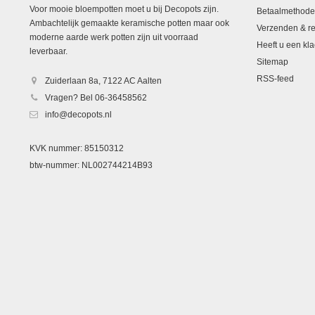
Voor mooie bloempotten moet u bij Decopots zijn.
Betaalmethod
Ambachtelijk gemaakte keramische potten maar ook
Verzenden & re
moderne aarde werk potten zijn uit voorraad
Heeft u een kla
leverbaar.
Sitemap
RSS-feed
Zuiderlaan 8a, 7122 AC Aalten
Vragen? Bel 06-36458562
info@decopots.nl
KVK nummer: 85150312
btw-nummer: NL002744214B93