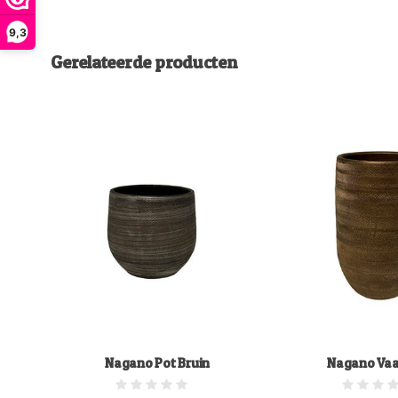
9,3
Gerelateerde producten
Nagano Pot Bruin
Nagano Vaa