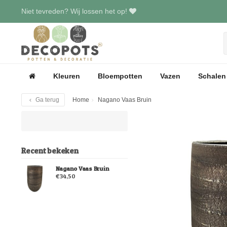
Niet tevreden? Wij lossen het op!
Kleuren
Bloempotten
Vazen
Schalen
Ga terug
Home
Nagano Vaas Bruin
Recent bekeken
Nagano Vaas Bruin
€34,50