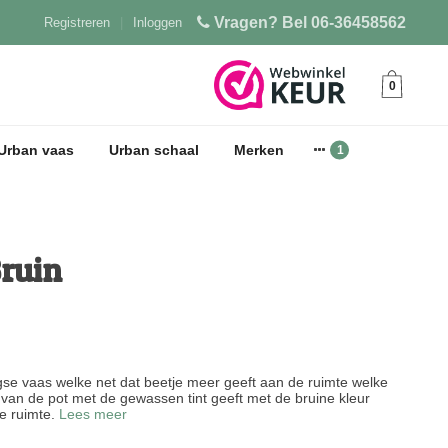
Vragen? Bel 06-36458562
Registreren
|
Inloggen
0
Urban vaas
Urban schaal
Merken
ruin
gse vaas welke net dat beetje meer geeft aan de ruimte welke
 van de pot met de gewassen tint geeft met de bruine kleur
ke ruimte.
Lees meer