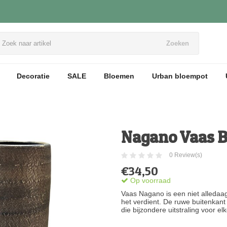
Zoeken
Decoratie
SALE
Bloemen
Urban bloempot
Nagano Vaas B
0 Review(s)
€34,50
Op voorraad
Vaas Nagano is een niet alledaa
het verdient. De ruwe buitenkant
die bijzondere uitstraling voor el