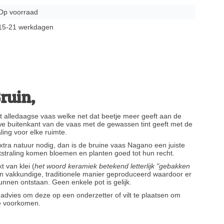
Op voorraad
15-21 werkdagen
ruin,
t alledaagse vaas welke net dat beetje meer geeft aan de
we buitenkant van de vaas met de gewassen tint geeft met de
aling voor elke ruimte.
 extra natuur nodig, dan is de bruine vaas Nagano een juiste
uitstraling komen bloemen en planten goed tot hun recht.
 van klei (
het woord keramiek betekend letterlijk "gebakken
n vakkundige, traditionele manier geproduceerd waardoor er
unnen ontstaan. Geen enkele pot is gelijk.
t advies om deze op een onderzetter of vilt te plaatsen om
te voorkomen.