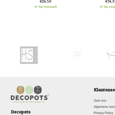
€24,50
€34,5
Op voorraad
Op voo
Klantense
Over ons
Algemene voo
Decopots
Privacy Policy