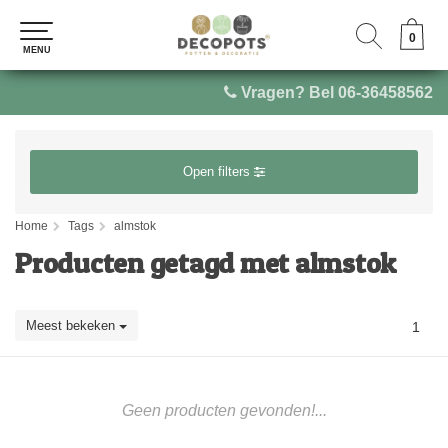
0
0
MENU
MENU
Vragen? Bel 06-36458562
Open filters
Home
Tags
almstok
Producten getagd met almstok
Meest bekeken
1
Geen producten gevonden!...