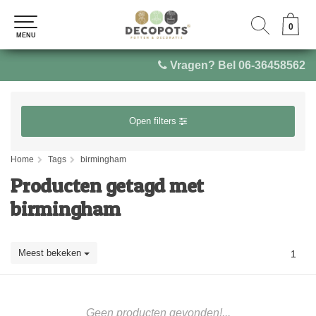
0
0
MENU
MENU
Vragen? Bel 06-36458562
Open filters
Home
Tags
birmingham
Producten getagd met
birmingham
Meest bekeken
1
Geen producten gevonden!...