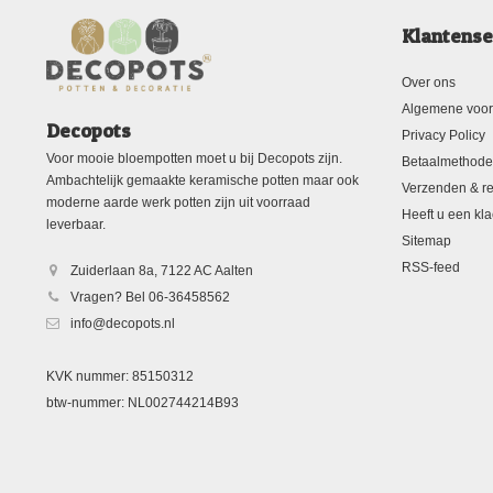
Klantense
Over ons
Algemene voo
Decopots
Privacy Policy
Voor mooie bloempotten moet u bij Decopots zijn.
Betaalmethod
Ambachtelijk gemaakte keramische potten maar ook
Verzenden & re
moderne aarde werk potten zijn uit voorraad
Heeft u een kla
leverbaar.
Sitemap
RSS-feed
Zuiderlaan 8a, 7122 AC Aalten
Vragen? Bel 06-36458562
info@decopots.nl
KVK nummer: 85150312
btw-nummer: NL002744214B93