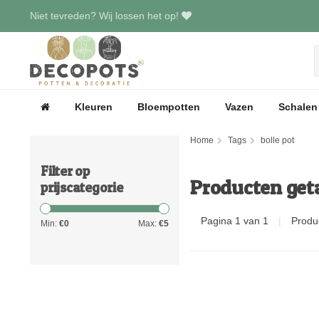
Niet tevreden? Wij lossen het op!
Kleuren
Bloempotten
Vazen
Schalen
Home
Tags
bolle pot
Filter op
Producten geta
prijscategorie
Pagina 1 van 1
|
Produ
Min:
€
0
Max:
€
5