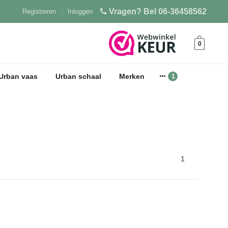
Vragen? Bel 06-36458562
Registreren
|
Inloggen
0
Urban vaas
Urban schaal
Merken
1