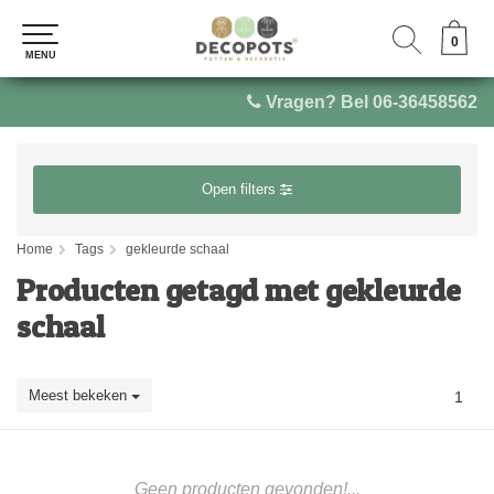
0
0
MENU
MENU
Vragen? Bel 06-36458562
Open filters
Home
Tags
gekleurde schaal
Producten getagd met gekleurde
schaal
Meest bekeken
1
Geen producten gevonden!...