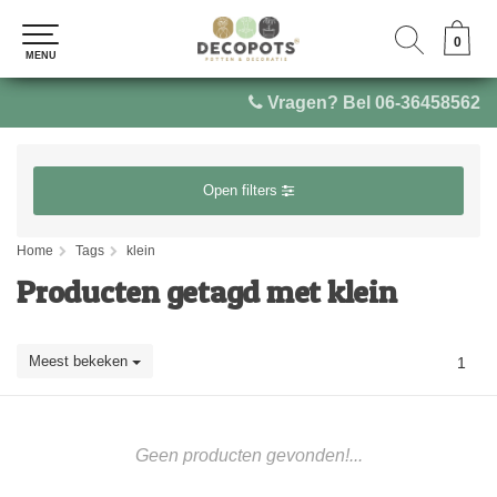
0
0
MENU
MENU
Vragen? Bel 06-36458562
Open filters
Home
Tags
klein
Producten getagd met klein
Meest bekeken
1
Geen producten gevonden!...