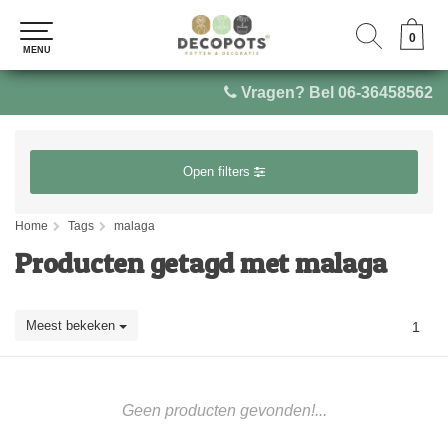
0
0
MENU
MENU
Vragen? Bel 06-36458562
Open filters
Home
Tags
malaga
Producten getagd met malaga
Meest bekeken
1
Geen producten gevonden!...