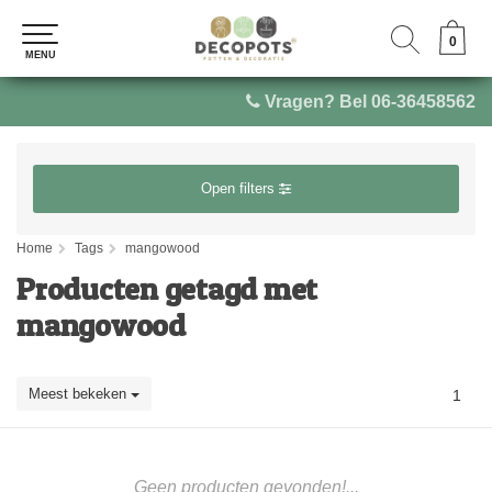
0
0
MENU
MENU
Vragen? Bel 06-36458562
Open filters
Home
Tags
mangowood
Producten getagd met
mangowood
Meest bekeken
1
Geen producten gevonden!...