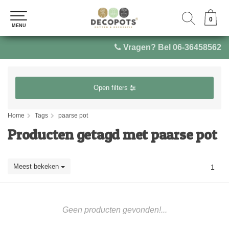
0
0
MENU
MENU
Vragen? Bel 06-36458562
Open filters
Home
Tags
paarse pot
Producten getagd met paarse pot
Meest bekeken
1
Geen producten gevonden!...