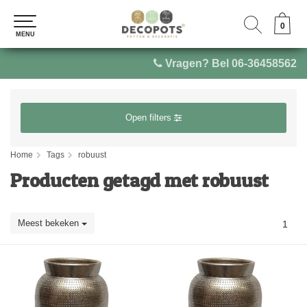
0
0
MENU
MENU
Vragen? Bel 06-36458562
Open filters
Home
Tags
robuust
Producten getagd met robuust
Meest bekeken
1