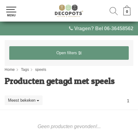
0
0
MENU
MENU
Vragen? Bel 06-36458562
Open filters
Home
Tags
speels
Producten getagd met speels
Meest bekeken
1
Geen producten gevonden!...