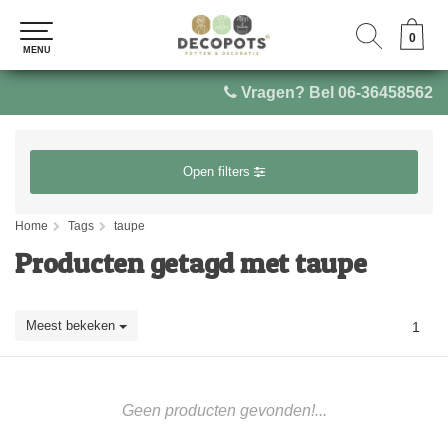
0
0
MENU
MENU
Vragen? Bel 06-36458562
Open filters
Home
Tags
taupe
Producten getagd met taupe
Meest bekeken
1
Geen producten gevonden!...