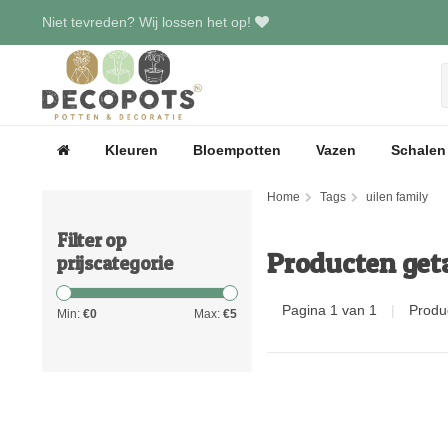
Niet tevreden? Wij lossen het op!
Kleuren
Bloempotten
Vazen
Schalen
Home
Tags
uilen family
Filter op
Producten get
prijscategorie
Pagina 1 van 1
|
Produ
Min:
€
0
Max:
€
5