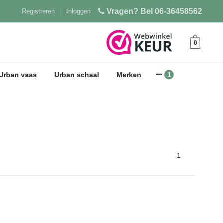
Vragen? Bel 06-36458562
Registreren
|
Inloggen
0
Urban vaas
Urban schaal
Merken
1