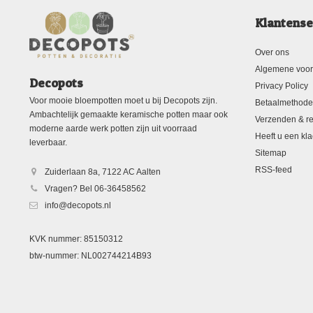
Klantense
Over ons
Algemene voo
Decopots
Privacy Policy
Voor mooie bloempotten moet u bij Decopots zijn.
Betaalmethod
Ambachtelijk gemaakte keramische potten maar ook
Verzenden & re
moderne aarde werk potten zijn uit voorraad
Heeft u een kla
leverbaar.
Sitemap
RSS-feed
Zuiderlaan 8a, 7122 AC Aalten
Vragen? Bel 06-36458562
info@decopots.nl
KVK nummer: 85150312
btw-nummer: NL002744214B93