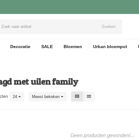
Zoeken
Decoratie
SALE
Bloemen
Urban bloempot
agd met uilen family
cten
24
Meest bekeken
Geen producten gevonden!...