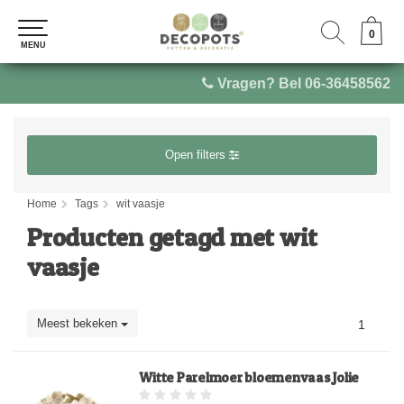
0
0
MENU
MENU
Vragen? Bel 06-36458562
Open filters
Home
Tags
wit vaasje
Producten getagd met wit
vaasje
Meest bekeken
1
Witte Parelmoer bloemenvaas Jolie