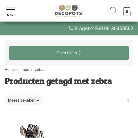
0
0
MENU
MENU
Vragen? Bel 06-36458562
Open filters
Home
Tags
zebra
Producten getagd met zebra
Meest bekeken
1