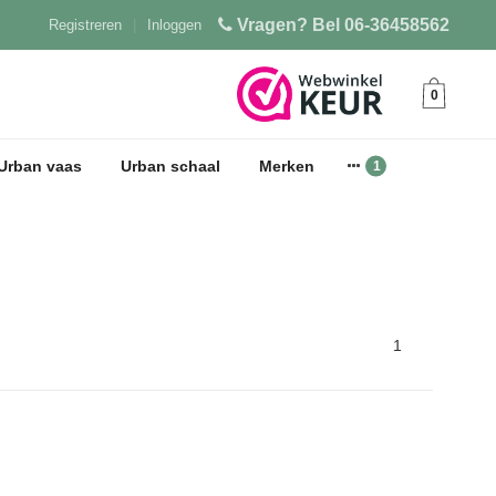
Vragen? Bel 06-36458562
Registreren
|
Inloggen
0
Urban vaas
Urban schaal
Merken
1