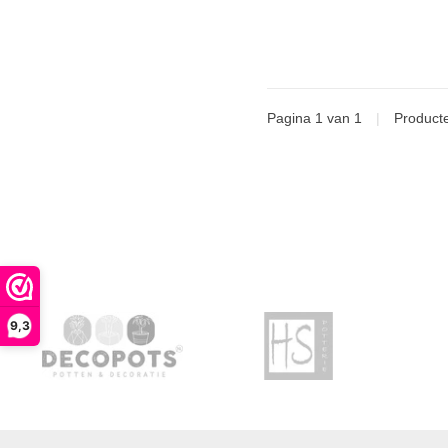
Pagina 1 van 1
|
Product
9,3