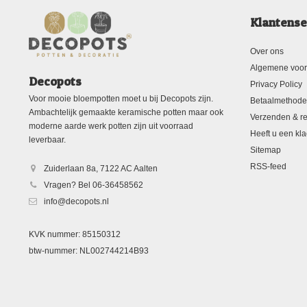
Klantense
Over ons
Algemene voo
Decopots
Privacy Policy
Voor mooie bloempotten moet u bij Decopots zijn.
Betaalmethod
Ambachtelijk gemaakte keramische potten maar ook
Verzenden & re
moderne aarde werk potten zijn uit voorraad
Heeft u een kla
leverbaar.
Sitemap
RSS-feed
Zuiderlaan 8a, 7122 AC Aalten
Vragen? Bel 06-36458562
info@decopots.nl
KVK nummer: 85150312
btw-nummer: NL002744214B93