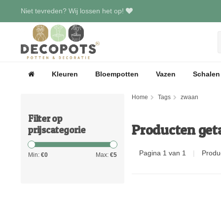
Niet tevreden? Wij lossen het op!
Kleuren
Bloempotten
Vazen
Schalen
Home
Tags
zwaan
Filter op
Producten ge
prijscategorie
Pagina 1 van 1
|
Produ
Min:
€
0
Max:
€
5