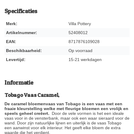
Specificaties
Merk:
Villa Pottery
Artikelnummer:
52408012
EAN:
8717876109028
Beschikbaarheid:
Op voorraad
Levertijd:
15-21 werkdagen
Informatie
Tobago Vaas Caramel,
De caramel bloemenvaas van Tobago is een vaas met een
fraaie kleurstelling welke met fleurige bloemen een vrolijk en
speels geheel creëert.
Door de vele vormen is het een ideale
vaas voor in de vensterbank, maar ook een waar sieraard voor de
wand. Door zijn natuurlijke lijnen en uiterlijk is de vaas Tobago
een aanwinst voor elk interieur. Het geeft elke bloem de extra
waarde die het verdient.