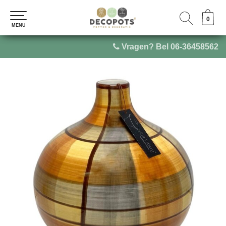
0
0
MENU
MENU
Vragen? Bel 06-36458562