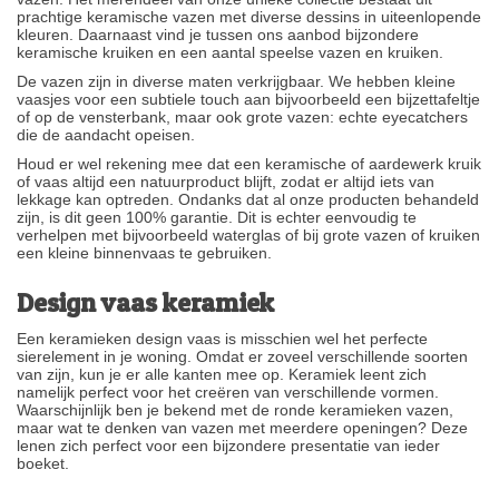
prachtige keramische vazen met diverse dessins in uiteenlopende
kleuren. Daarnaast vind je tussen ons aanbod bijzondere
keramische kruiken en een aantal speelse vazen en kruiken.
De vazen zijn in diverse maten verkrijgbaar. We hebben kleine
vaasjes voor een subtiele touch aan bijvoorbeeld een bijzettafeltje
of op de vensterbank, maar ook grote vazen: echte eyecatchers
die de aandacht opeisen.
Houd er wel rekening mee dat een keramische of aardewerk kruik
of vaas altijd een natuurproduct blijft, zodat er altijd iets van
lekkage kan optreden. Ondanks dat al onze producten behandeld
zijn, is dit geen 100% garantie. Dit is echter eenvoudig te
verhelpen met bijvoorbeeld waterglas of bij grote vazen of kruiken
een kleine binnenvaas te gebruiken.
Design vaas keramiek
Een keramieken design vaas is misschien wel het perfecte
sierelement in je woning. Omdat er zoveel verschillende soorten
van zijn, kun je er alle kanten mee op. Keramiek leent zich
namelijk perfect voor het creëren van verschillende vormen.
Waarschijnlijk ben je bekend met de ronde keramieken vazen,
maar wat te denken van vazen met meerdere openingen? Deze
lenen zich perfect voor een bijzondere presentatie van ieder
boeket.