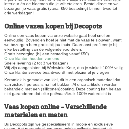
interieur én de bloemen die je wilt etaleren. Bestel direct en we
bezorgen je vaas gratis (vanaf €50 besteding) binnen twee tot
drie werkdagen!
Online vazen kopen bij Decopots
Online een vaas kopen via onze website gaat heel snel en
eenvoudig. Bovendien hoef je niet met de vaas te sjouwen, want
we bezorgen hem gratis bij jou thuis. Daarnaast profiteer je bij
elke bestelling van de volgende voordelen:
Gratis bezorging (bij een besteding vanaf €50)
Onze klanten houden van ons
Snelle levering (2 tot 3 werkdagen)
Wij zijn aangesloten bij WebwinkelKeur, dus je winkelt 100% veilig
Onze klantenservice beantwoordt met plezier al je vragen
Keramiek is gemaakt van klei, dit is een organisch materiaal dat
van zichzelf poreus is na het bakken. Al onze artikelen worden
behandeld met een (silliconen)coating. Deze coating kan helaas
niet garanderen dat elke pot/vaas/kruik 100% waterdicht is
Vaas kopen online – Verschillende
materialen en maten
Bij Decopots zijn we gespecialiseerd in mooie en exclusieve
vazen. Het merendeel van onze unieke collectie bestaat uit