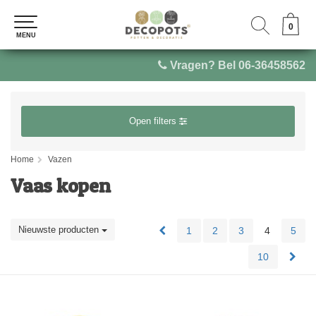
0
0
MENU
MENU
Vragen? Bel 06-36458562
Open filters
Home
Vazen
Vaas kopen
Nieuwste producten
1
2
3
4
5
10