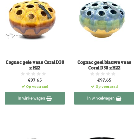
Cognac gele vaas Coral D30
Cognac geel blauwe vaas
x H22
Coral D30 x H22
€97,65
€97,65
Op voorraad
Op voorraad
In winkelwagen
In winkelwagen