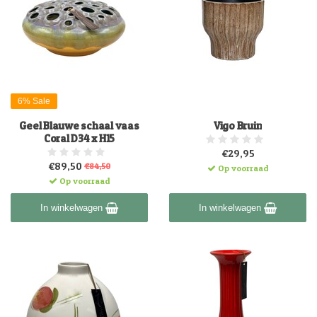
6% Sale
Geel Blauwe schaal vaas
Vigo Bruin
Coral D34 x H15
€29,95
€89,50
€84,50
Op voorraad
Op voorraad
In winkelwagen
In winkelwagen