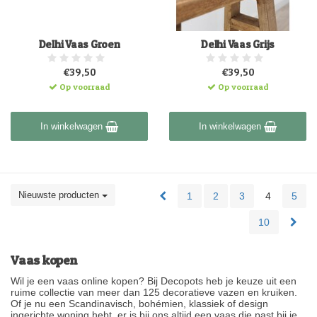
Delhi Vaas Groen
Delhi Vaas Grijs
€39,50
€39,50
Op voorraad
Op voorraad
In winkelwagen
In winkelwagen
Nieuwste producten
1
2
3
4
5
10
Vaas kopen
Wil je een vaas online kopen? Bij Decopots heb je keuze uit een
ruime collectie van meer dan 125 decoratieve vazen en kruiken.
Of je nu een Scandinavisch, bohémien, klassiek of design
ingerichte woning hebt, er is bij ons altijd een vaas die past bij je