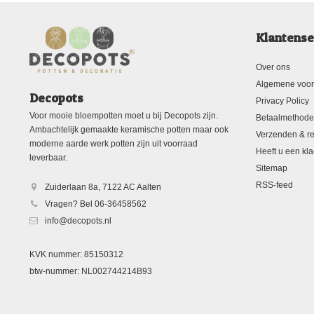
Klantense
Over ons
Algemene voo
Decopots
Privacy Policy
Voor mooie bloempotten moet u bij Decopots zijn.
Betaalmethod
Ambachtelijk gemaakte keramische potten maar ook
Verzenden & re
moderne aarde werk potten zijn uit voorraad
Heeft u een kla
leverbaar.
Sitemap
RSS-feed
Zuiderlaan 8a, 7122 AC Aalten
Vragen? Bel 06-36458562
info@decopots.nl
KVK nummer: 85150312
btw-nummer: NL002744214B93