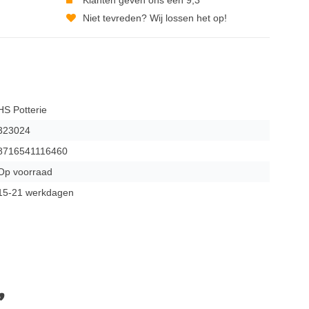
Niet tevreden? Wij lossen het op!
HS Potterie
323024
8716541116460
Op voorraad
15-21 werkdagen
,