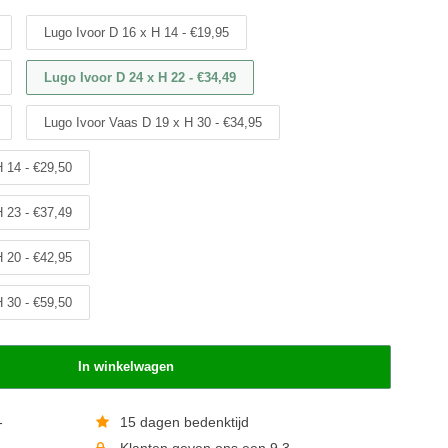
Lugo Ivoor D 16 x H 14 - €19,95
Lugo Ivoor D 24 x H 22 - €34,49
Lugo Ivoor Vaas D 19 x H 30 - €34,95
H 14 - €29,50
H 23 - €37,49
H 20 - €42,95
H 30 - €59,50
In winkelwagen
-
15 dagen bedenktijd
Klanten geven ons een 9,3