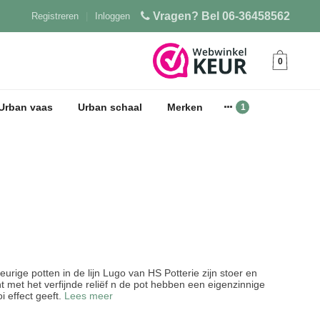
Vragen? Bel 06-36458562
Registreren
|
Inloggen
0
Urban vaas
Urban schaal
Merken
eurige potten in de lijn Lugo van HS Potterie zijn stoer en
 met het verfijnde reliëf n de pot hebben een eigenzinnige
i effect geeft.
Lees meer