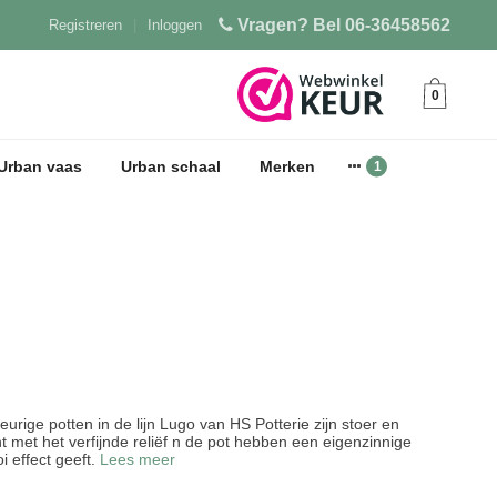
Vragen? Bel 06-36458562
Registreren
|
Inloggen
0
Urban vaas
Urban schaal
Merken
eurige potten in de lijn Lugo van HS Potterie zijn stoer en
 met het verfijnde reliëf n de pot hebben een eigenzinnige
i effect geeft.
Lees meer