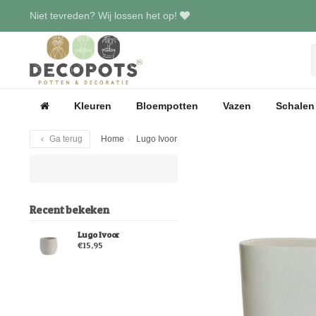
Niet tevreden? Wij lossen het op!
Kleuren
Bloempotten
Vazen
Schalen
Ga terug
Home
Lugo Ivoor
Recent bekeken
Lugo Ivoor
€15,95