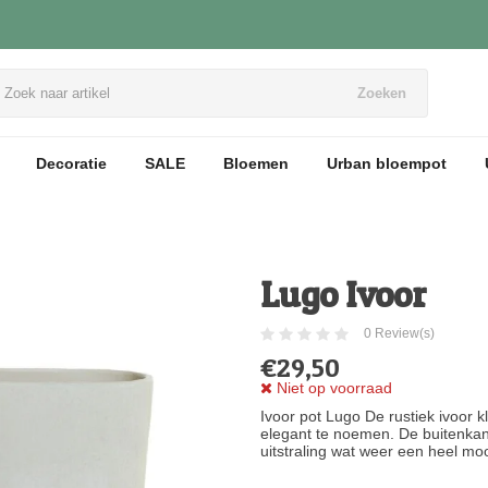
Zoeken
Decoratie
SALE
Bloemen
Urban bloempot
Lugo Ivoor
0 Review(s)
€29,50
Niet op voorraad
Ivoor pot Lugo De rustiek ivoor kl
elegant te noemen. De buitenkant
uitstraling wat weer een heel moo