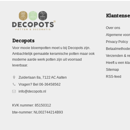
Klantense
Over ons
Algemene voo
Decopots
Privacy Policy
Voor mooie bloempotten moet u bij Decopots zijn.
Betaalmethod
Ambachtelijk gemaakte keramische potten maar ook
Verzenden & re
moderne aarde werk potten zijn uit voorraad
Heeft u een kla
leverbaar.
Sitemap
RSS-feed
Zuiderlaan 8a, 7122 AC Aalten
Vragen? Bel 06-36458562
info@decopots.nl
KVK nummer: 85150312
btw-nummer: NL002744214B93