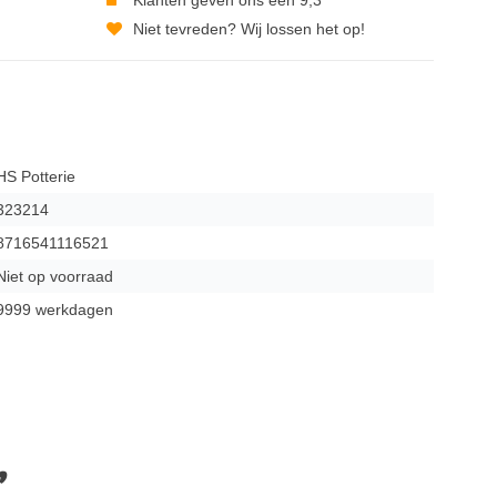
Niet tevreden? Wij lossen het op!
HS Potterie
323214
8716541116521
Niet op voorraad
9999 werkdagen
,