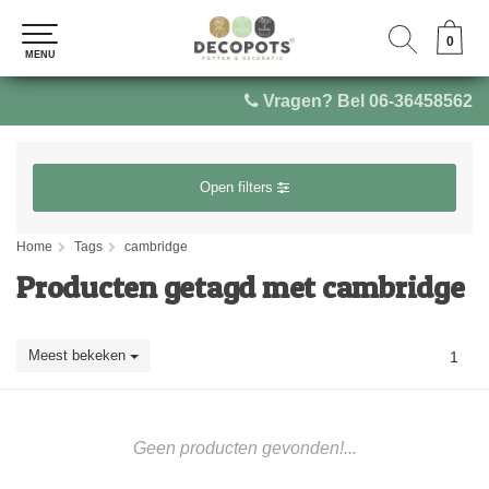
0
0
MENU
MENU
Vragen? Bel 06-36458562
Open filters
Home
Tags
cambridge
Producten getagd met cambridge
Meest bekeken
1
Geen producten gevonden!...