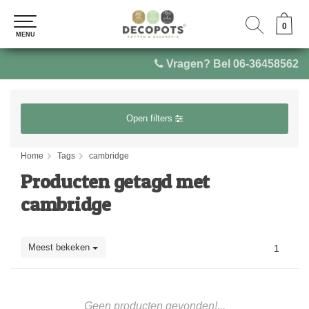
0
0
MENU
MENU
Vragen? Bel 06-36458562
Open filters
Home
Tags
cambridge
Producten getagd met
cambridge
Meest bekeken
1
Geen producten gevonden!...